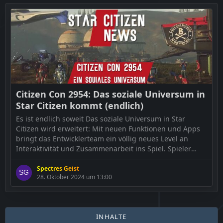
Citizen Con 2954: Das soziale Universum in
Star Citizen kommt (endlich)
Es ist endlich soweit Das soziale Universum in Star
Citizen wird erweitert: Mit neuen Funktionen und Apps
bringt das Entwicklerteam ein völlig neues Level an
Interaktivität und Zusammenarbeit ins Spiel. Spieler
können sich jetzt einfacher vernetzen, organisieren und
sogar ihre Vertrauenswürdigkeit bewerten. Doch wie gut
Spectres Geist
28. Oktober 2024 um 13:00
sind diese Funktionen wirklich? Ein genauer Blick zeigt
die Stärken […]
Der Beitrag
Citizen Con 2954: Das soziale Universum in
INHALTE
Star Citizen kommt (endlich)
erschien zuerst auf
…