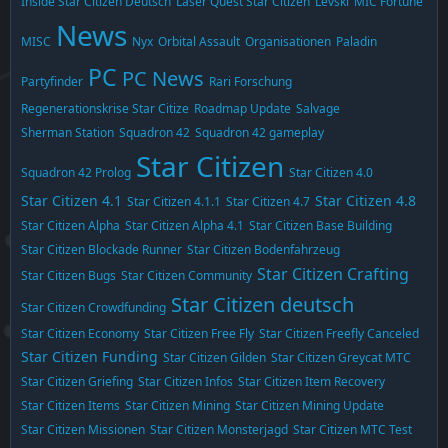
Inside Star Citizen Deutsch
Laser Quest Star Citizen
Levski
MIC Fortune
News
MISC
Nyx
Orbital Assault
Organisationen
Paladin
PC
PC News
Partyfinder
Rari Forschung
Regenerationskrise Star Citize
Roadmap Update
Salvage
Sherman Station
Squadron 42
Squadron 42 gameplay
Star Citizen
Squadron 42 Prolog
Star Citizen 4.0
Star Citizen 4.1
Star Citizen 4.8
Star Citizen 4.1.1
Star Citizen 4.7
Star Citizen Alpha
Star Citizen Alpha 4.1
Star Citizen Base Building
Star Citizen Blockade Runner
Star Citizen Bodenfahrzeug
Star Citizen Crafting
Star Citizen Bugs
Star Citizen Community
Star Citizen deutsch
Star Citizen Crowdfunding
Star Citizen Economy
Star Citizen Free Fly
Star Citizen Freefly Canceled
Star Citizen Funding
Star Citizen Gilden
Star Citizen Greycat MTC
Star Citizen Griefing
Star Citizen Infos
Star Citizen Item Recovery
Star Citizen Items
Star Citizen Mining
Star Citizen Mining Update
Star Citizen Missionen
Star Citizen Monsterjagd
Star Citizen MTC Test