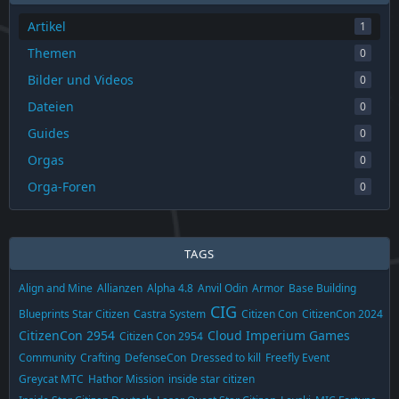
Artikel
1
Themen
0
Bilder und Videos
0
Dateien
0
Guides
0
Orgas
0
Orga-Foren
0
TAGS
Align and Mine
Allianzen
Alpha 4.8
Anvil Odin
Armor
Base Building
CIG
Blueprints Star Citizen
Castra System
Citizen Con
CitizenCon 2024
CitizenCon 2954
Cloud Imperium Games
Citizen Con 2954
Community
Crafting
DefenseCon
Dressed to kill
Freefly Event
Greycat MTC
Hathor Mission
inside star citizen