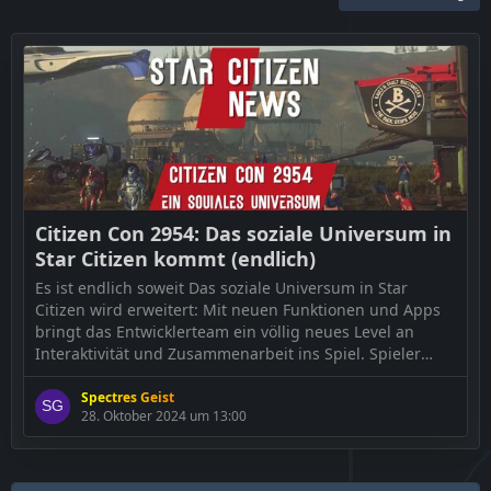
Citizen Con 2954: Das soziale Universum in
Star Citizen kommt (endlich)
Es ist endlich soweit Das soziale Universum in Star
Citizen wird erweitert: Mit neuen Funktionen und Apps
bringt das Entwicklerteam ein völlig neues Level an
Interaktivität und Zusammenarbeit ins Spiel. Spieler
können sich jetzt einfacher vernetzen, organisieren und
sogar ihre Vertrauenswürdigkeit bewerten. Doch wie gut
Spectres Geist
28. Oktober 2024 um 13:00
sind diese Funktionen wirklich? Ein genauer Blick zeigt
die Stärken […]
Der Beitrag
Citizen Con 2954: Das soziale Universum in