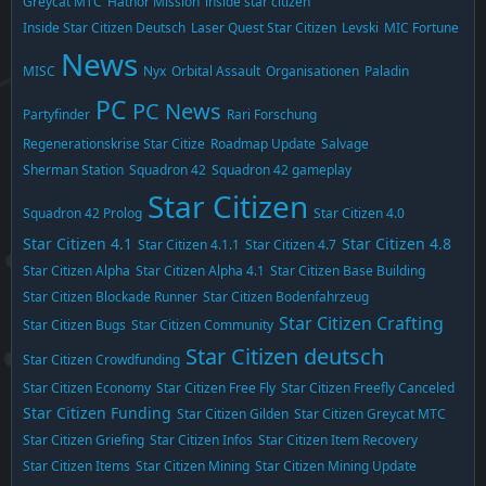
Greycat MTC
Hathor Mission
inside star citizen
Inside Star Citizen Deutsch
Laser Quest Star Citizen
Levski
MIC Fortune
News
MISC
Nyx
Orbital Assault
Organisationen
Paladin
PC
PC News
Partyfinder
Rari Forschung
Regenerationskrise Star Citize
Roadmap Update
Salvage
Sherman Station
Squadron 42
Squadron 42 gameplay
Star Citizen
Squadron 42 Prolog
Star Citizen 4.0
Star Citizen 4.1
Star Citizen 4.8
Star Citizen 4.1.1
Star Citizen 4.7
Star Citizen Alpha
Star Citizen Alpha 4.1
Star Citizen Base Building
Star Citizen Blockade Runner
Star Citizen Bodenfahrzeug
Star Citizen Crafting
Star Citizen Bugs
Star Citizen Community
Star Citizen deutsch
Star Citizen Crowdfunding
Star Citizen Economy
Star Citizen Free Fly
Star Citizen Freefly Canceled
Star Citizen Funding
Star Citizen Gilden
Star Citizen Greycat MTC
Star Citizen Griefing
Star Citizen Infos
Star Citizen Item Recovery
Star Citizen Items
Star Citizen Mining
Star Citizen Mining Update