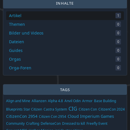
INHALTE
Star Citizen kommt (endlich)
erschien zuerst auf
…
Artikel
1
Themen
0
Bilder und Videos
0
Dateien
0
Guides
0
Orgas
0
Orga-Foren
0
TAGS
Align and Mine
Allianzen
Alpha 4.8
Anvil Odin
Armor
Base Building
CIG
Blueprints Star Citizen
Castra System
Citizen Con
CitizenCon 2024
CitizenCon 2954
Cloud Imperium Games
Citizen Con 2954
Community
Crafting
DefenseCon
Dressed to kill
Freefly Event