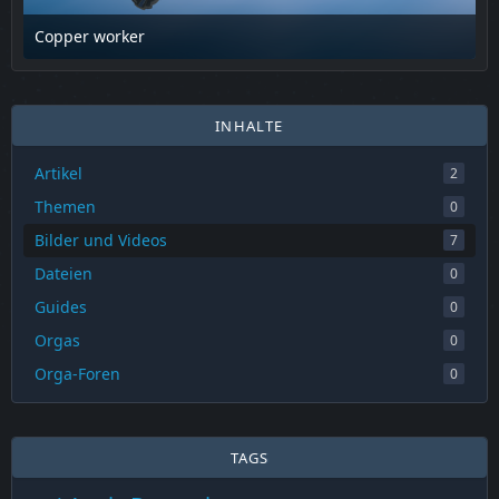
Copper worker
17. Februar 2025 um 13:48
INHALTE
Artikel
2
Themen
0
Bilder und Videos
7
Dateien
0
Guides
0
Orgas
0
Orga-Foren
0
TAGS