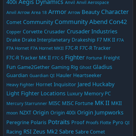
Aegis Dynamics
400i
Anvil
Anvil Aerospace
Armor
Character
Beauty
Anvil Arrow
Area 18
Arrow
Community Abend
Con42
Community
Comet
Crusader Industries
Corvette
Crusader
Copper
Drake
Drake Interplanetary
Drakeship
F7 MK II
F7A
F7C-R
F7C-R Tracker
F7A Hornet
F7A Hornet MKII
Fighter
F7C-R Tracker MK II
Freight
F7C-S
Fortune
Fun
Gladius
Game2Gether
Gaming Rig
Ghost
Guardian
Hauler
Heartseeker
Guardian QI
Jared Huckaby
Hornet
Inquisitor
Heavy Fighter
Light Fighter
Locations
Luxury
Memory PC
MK II
MISC
MISC Fortune
MKII
Mercury Starrunner
Origin
Origin Jumpworks
NZXT
Origin 400i
moon
Potraits
Peregrine
Polaris
Proof
Pyro
Proofs Flotte
QI
RSI Zeus Mk2
Sabre
Racing
Sabre Comet