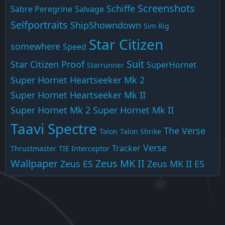
Screenshots
Schiffe
Sabre Peregrine
Salvage
Selfportraits
ShipShowndown
Sim Rig
Star Citizen
somewhere
Speed
Suit
Star Citizen Proof
SuperHornet
Starrunner
Super Hornet Heartseeker Mk 2
Super Hornet Heartseeker Mk II
Super Hornet Mk 2
Super Hornet Mk II
Taavi Spectre
The Verse
Talon
Talon Shrike
Verse
Tracker
Thrustmaster
TIE Interceptor
Wallpaper
Zeus MK II
Zeus ES
Zeus MK II ES