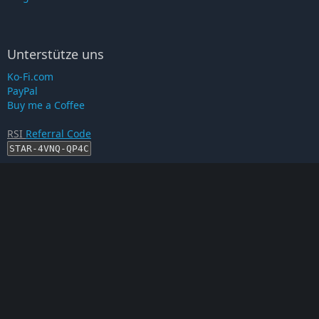
Unterstütze uns
Ko-Fi.com
PayPal
Buy me a Coffee
RSI
Referral Code
STAR-4VNQ-QP4C
RSI-Account erstellen
Proof auf...