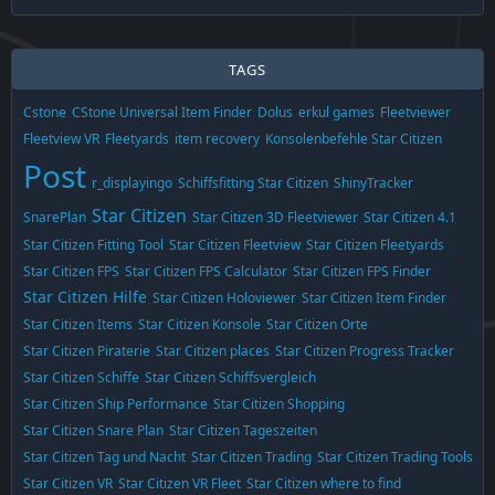
TAGS
Cstone
CStone Universal Item Finder
Dolus
erkul games
Fleetviewer
Fleetview VR
Fleetyards
item recovery
Konsolenbefehle Star Citizen
Post
r_displayingo
Schiffsfitting Star Citizen
ShinyTracker
Star Citizen
SnarePlan
Star Citizen 3D Fleetviewer
Star Citizen 4.1
Star Citizen Fitting Tool
Star Citizen Fleetview
Star Citizen Fleetyards
Star Citizen FPS
Star Citizen FPS Calculator
Star Citizen FPS Finder
Star Citizen Hilfe
Star Citizen Holoviewer
Star Citizen Item Finder
Star Citizen Items
Star Citizen Konsole
Star Citizen Orte
Star Citizen Piraterie
Star Citizen places
Star Citizen Progress Tracker
Star Citizen Schiffe
Star Citizen Schiffsvergleich
Star Citizen Ship Performance
Star Citizen Shopping
Star Citizen Snare Plan
Star Citizen Tageszeiten
Star Citizen Tag und Nacht
Star Citizen Trading
Star Citizen Trading Tools
Star Citizen VR
Star Citizen VR Fleet
Star Citizen where to find