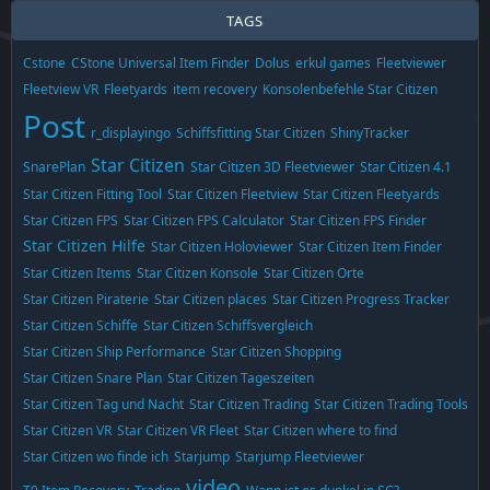
TAGS
Cstone
CStone Universal Item Finder
Dolus
erkul games
Fleetviewer
Fleetview VR
Fleetyards
item recovery
Konsolenbefehle Star Citizen
Post
r_displayingo
Schiffsfitting Star Citizen
ShinyTracker
Star Citizen
SnarePlan
Star Citizen 3D Fleetviewer
Star Citizen 4.1
Star Citizen Fitting Tool
Star Citizen Fleetview
Star Citizen Fleetyards
Star Citizen FPS
Star Citizen FPS Calculator
Star Citizen FPS Finder
Star Citizen Hilfe
Star Citizen Holoviewer
Star Citizen Item Finder
Star Citizen Items
Star Citizen Konsole
Star Citizen Orte
Star Citizen Piraterie
Star Citizen places
Star Citizen Progress Tracker
Star Citizen Schiffe
Star Citizen Schiffsvergleich
Star Citizen Ship Performance
Star Citizen Shopping
Star Citizen Snare Plan
Star Citizen Tageszeiten
Star Citizen Tag und Nacht
Star Citizen Trading
Star Citizen Trading Tools
Star Citizen VR
Star Citizen VR Fleet
Star Citizen where to find
Star Citizen wo finde ich
Starjump
Starjump Fleetviewer
video