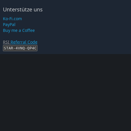
Unterstütze uns
Ko-Fi.com
PayPal
Buy me a Coffee
RSI
Referral Code
STAR-4VNQ-QP4C
RSI-Account erstellen
Proof auf...
This is an unofficial Star Citizen Fan Site