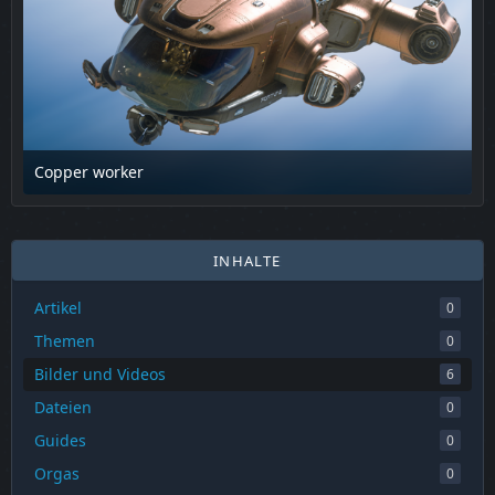
Copper worker
17. Februar 2025 um 13:48
INHALTE
Artikel
0
Themen
0
Bilder und Videos
6
Dateien
0
Guides
0
Orgas
0