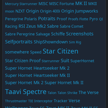
MK II
MISC
MISC Fortune
MKII
Mercury Starrunner
Origin
Origin Jumpworks
NZXT
Origin 400i
moon
Potraits
Peregrine
Polaris
Proof
Pyro
Proofs Flotte
QI
RSI Zeus Mk2
Sabre
Racing
Sabre Comet
Screenshots
Schiffe
Sabre Peregrine
Salvage
Selfportraits
ShipShowndown
Sim Rig
Star Citizen
somewhere
Speed
Suit
Star Citizen Proof
SuperHornet
Starrunner
Super Hornet Heartseeker Mk 2
Super Hornet Heartseeker Mk II
Super Hornet Mk 2
Super Hornet Mk II
Taavi Spectre
The Verse
Talon
Talon Shrike
Verse
Tracker
Thrustmaster
TIE Interceptor