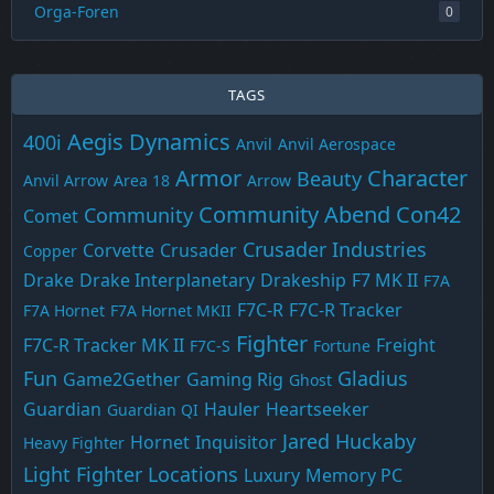
Orga-Foren
0
TAGS
Aegis Dynamics
400i
Anvil
Anvil Aerospace
Armor
Character
Beauty
Anvil Arrow
Area 18
Arrow
Community Abend
Con42
Community
Comet
Crusader Industries
Corvette
Crusader
Copper
Drake
Drake Interplanetary
Drakeship
F7 MK II
F7A
F7C-R
F7C-R Tracker
F7A Hornet
F7A Hornet MKII
Fighter
F7C-R Tracker MK II
Freight
F7C-S
Fortune
Fun
Gladius
Game2Gether
Gaming Rig
Ghost
Guardian
Hauler
Heartseeker
Guardian QI
Jared Huckaby
Hornet
Inquisitor
Heavy Fighter
Light Fighter
Locations
Luxury
Memory PC