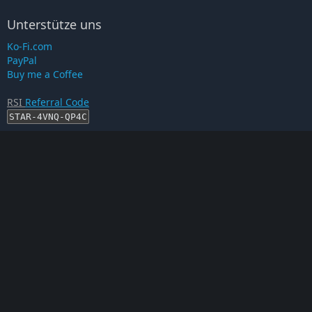
Unterstütze uns
Ko-Fi.com
PayPal
Buy me a Coffee
RSI
Referral Code
STAR-4VNQ-QP4C
RSI-Account erstellen
Proof auf...
This is an unofficial Star Citizen Fan Site