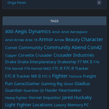
Orga-Foren
0
TAGS
Aegis Dynamics
400i
Anvil
Anvil Aerospace
Armor
Character
Beauty
Anvil Arrow
Area 18
Arrow
Community Abend
Con42
Community
Comet
Crusader Industries
Corvette
Crusader
Copper
Drake
Drake Interplanetary
Drakeship
F7 MK II
F7A
F7C-R
F7C-R Tracker
F7A Hornet
F7A Hornet MKII
Fighter
F7C-R Tracker MK II
Freight
F7C-S
Fortune
Fun
Gladius
Game2Gether
Gaming Rig
Ghost
Guardian
Hauler
Heartseeker
Guardian QI
Jared Huckaby
Hornet
Inquisitor
Heavy Fighter
Light Fighter
Locations
Luxury
Memory PC