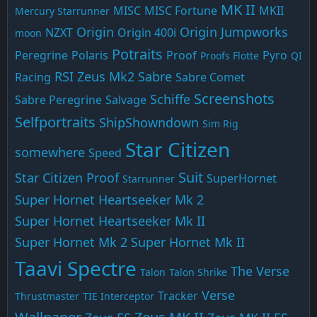
MK II
MISC
MISC Fortune
MKII
Mercury Starrunner
Origin
Origin Jumpworks
NZXT
Origin 400i
moon
Potraits
Peregrine
Polaris
Proof
Pyro
Proofs Flotte
QI
RSI Zeus Mk2
Sabre
Racing
Sabre Comet
Screenshots
Schiffe
Sabre Peregrine
Salvage
Selfportraits
ShipShowndown
Sim Rig
Star Citizen
somewhere
Speed
Suit
Star Citizen Proof
SuperHornet
Starrunner
Super Hornet Heartseeker Mk 2
Super Hornet Heartseeker Mk II
Super Hornet Mk 2
Super Hornet Mk II
Taavi Spectre
The Verse
Talon
Talon Shrike
Verse
Tracker
Thrustmaster
TIE Interceptor