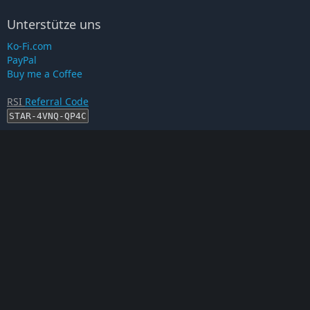
Unterstütze uns
Ko-Fi.com
PayPal
Buy me a Coffee
RSI
Referral Code
STAR-4VNQ-QP4C
RSI-Account erstellen
Proof auf...
This is an unofficial Star Citizen Fan Site