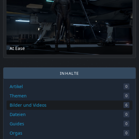
At Ease
17. Februar 2025 um 13:55
INHALTE
Artikel
0
Themen
0
Bilder und Videos
6
Dateien
0
Guides
0
Orgas
0