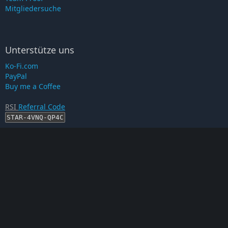
Mitgliedersuche
Unterstütze uns
Ko-Fi.com
PayPal
Buy me a Coffee
RSI
Referral Code
STAR-4VNQ-QP4C
RSI-Account erstellen
Proof auf...