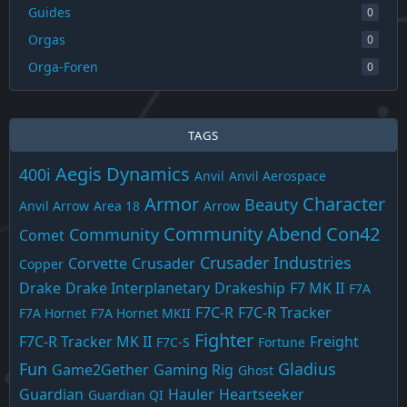
Guides
0
Orgas
0
Orga-Foren
0
TAGS
Aegis Dynamics
400i
Anvil
Anvil Aerospace
Armor
Character
Beauty
Anvil Arrow
Area 18
Arrow
Community Abend
Con42
Community
Comet
Crusader Industries
Corvette
Crusader
Copper
Drake
Drake Interplanetary
Drakeship
F7 MK II
F7A
F7C-R
F7C-R Tracker
F7A Hornet
F7A Hornet MKII
Fighter
F7C-R Tracker MK II
Freight
F7C-S
Fortune
Fun
Gladius
Game2Gether
Gaming Rig
Ghost
Guardian
Hauler
Heartseeker
Guardian QI