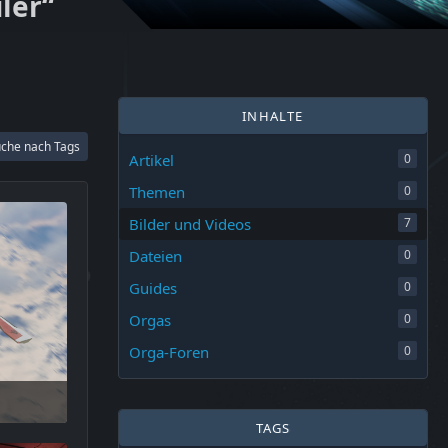
ler“
INHALTE
che nach Tags
Artikel
0
Themen
0
Bilder und Videos
7
Dateien
0
Guides
0
Orgas
0
Orga-Foren
0
5:43
TAGS