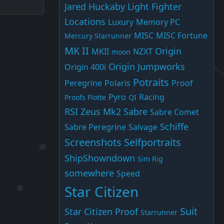
Jared Huckaby
Light Fighter
Locations
Luxury
Memory PC
MISC
MISC Fortune
Mercury Starrunner
MK II
Origin
MKII
NZXT
moon
Origin Jumpworks
Origin 400i
Potraits
Peregrine
Polaris
Proof
Pyro
Racing
Proofs Flotte
QI
RSI Zeus Mk2
Sabre
Sabre Comet
Schiffe
Sabre Peregrine
Salvage
Screenshots
Selfportraits
ShipShowndown
Sim Rig
somewhere
Speed
Star Citizen
Suit
Star Citizen Proof
Starrunner