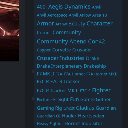
Aegis Dynamics
400i
Anvil
Anvil Aerospace
Anvil Arrow
Area 18
Armor
Character
Beauty
Arrow
Community
Comet
Community Abend
Con42
Corvette
Crusader
Copper
Crusader Industries
Drake
5:43
Drake Interplanetary
Drakeship
F7 MK II
F7A
F7A Hornet
F7A Hornet MKII
F7C-R
F7C-R Tracker
Fighter
F7C-R Tracker MK II
F7C-S
Fun
Freight
Game2Gether
Fortune
Gladius
Gaming Rig
Guardian
Ghost
Hauler
Heartseeker
Guardian QI
Hornet
Inquisitor
Heavy Fighter