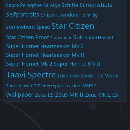
Screenshots
Schiffe
Sabre Peregrine
Salvage
Selfportraits
ShipShowndown
Sim Rig
Star Citizen
somewhere
Speed
Suit
Star Citizen Proof
SuperHornet
Starrunner
Super Hornet Heartseeker Mk 2
Super Hornet Heartseeker Mk II
Super Hornet Mk 2
Super Hornet Mk II
Taavi Spectre
The Verse
Talon
Talon Shrike
Verse
Tracker
Thrustmaster
TIE Interceptor
Wallpaper
Zeus MK II
Zeus ES
Zeus MK II ES