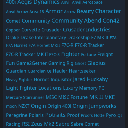
Aegis Dynamics
400i
Anvil
Anvil Aerospace
Armor
Character
Beauty
Anvil Arrow
Area 18
Arrow
Community Abend
Con42
Community
Comet
Crusader Industries
Corvette
Crusader
Copper
Drake
Drake Interplanetary
Drakeship
F7 MK II
F7A
F7C-R
F7C-R Tracker
F7A Hornet
F7A Hornet MKII
Fighter
F7C-R Tracker MK II
Freight
F7C-S
Fortune
Fun
Gladius
Game2Gether
Gaming Rig
Ghost
Guardian
Hauler
Heartseeker
Guardian QI
Jared Huckaby
Hornet
Inquisitor
Heavy Fighter
Light Fighter
Locations
Luxury
Memory PC
MK II
MISC
MISC Fortune
MKII
Mercury Starrunner
Origin
Origin Jumpworks
NZXT
Origin 400i
moon
Potraits
Peregrine
Polaris
Proof
Pyro
Proofs Flotte
QI
RSI Zeus Mk2
Sabre
Racing
Sabre Comet