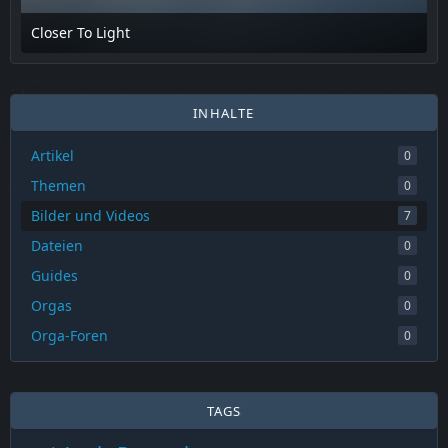
Closer To Light
18. Februar 2025 um 15:50
INHALTE
Artikel
0
Themen
0
Bilder und Videos
7
Dateien
0
Guides
0
Orgas
0
Orga-Foren
0
TAGS