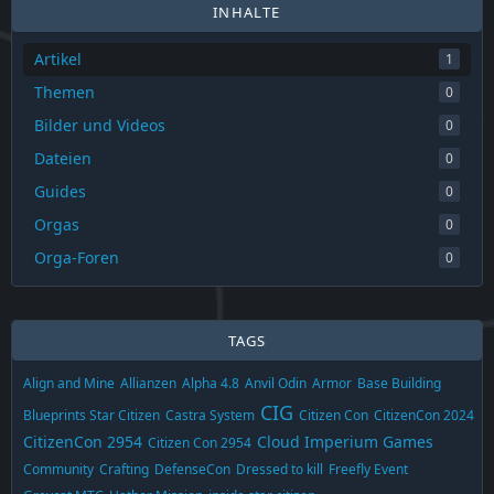
INHALTE
Der Beitrag
Star Citizen Patch 4.1.1 – Alle neuen Systeme
im Überblick
erschien…
Artikel
1
Themen
0
Bilder und Videos
0
Dateien
0
Guides
0
Orgas
0
Orga-Foren
0
TAGS
Align and Mine
Allianzen
Alpha 4.8
Anvil Odin
Armor
Base Building
CIG
Blueprints Star Citizen
Castra System
Citizen Con
CitizenCon 2024
CitizenCon 2954
Cloud Imperium Games
Citizen Con 2954
Community
Crafting
DefenseCon
Dressed to kill
Freefly Event