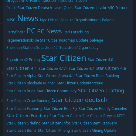
Greycat MTC
Hathor Mission
inside star citizen
Inside Star Citizen Deutsch
Laser Quest Star Citizen
Levski
MIC Fortune
News
MISC
Nyx
Orbital Assault
Organisationen
Paladin
PC
PC News
Partyfinder
Rari Forschung
Regenerationskrise Star Citize
Roadmap Update
Salvage
Sherman Station
Squadron 42
Squadron 42 gameplay
Star Citizen
Squadron 42 Prolog
Star Citizen 4.0
Star Citizen 4.1
Star Citizen 4.8
Star Citizen 4.1.1
Star Citizen 4.7
Star Citizen Alpha
Star Citizen Alpha 4.1
Star Citizen Base Building
Star Citizen Blockade Runner
Star Citizen Bodenfahrzeug
Star Citizen Crafting
Star Citizen Bugs
Star Citizen Community
Star Citizen deutsch
Star Citizen Crowdfunding
Star Citizen Economy
Star Citizen Free Fly
Star Citizen Freefly Canceled
Star Citizen Funding
Star Citizen Gilden
Star Citizen Greycat MTC
Star Citizen Griefing
Star Citizen Infos
Star Citizen Item Recovery
Star Citizen Items
Star Citizen Mining
Star Citizen Mining Update