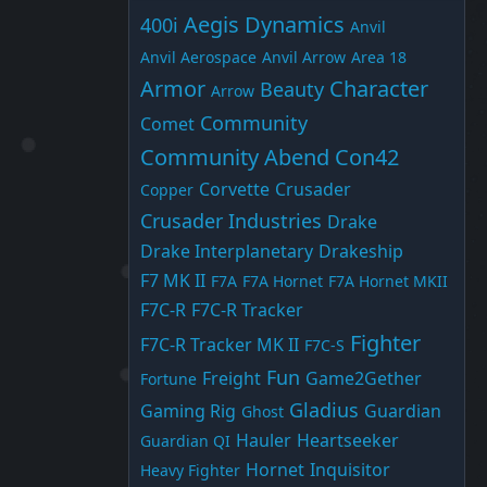
Aegis Dynamics
400i
Anvil
Anvil Aerospace
Anvil Arrow
Area 18
Armor
Character
Beauty
Arrow
Community
Comet
Community Abend
Con42
Corvette
Crusader
Copper
Crusader Industries
Drake
Drake Interplanetary
Drakeship
F7 MK II
F7A
F7A Hornet
F7A Hornet MKII
F7C-R
F7C-R Tracker
Fighter
F7C-R Tracker MK II
F7C-S
Fun
Freight
Game2Gether
Fortune
Gladius
Gaming Rig
Guardian
Ghost
Hauler
Heartseeker
Guardian QI
Hornet
Inquisitor
Heavy Fighter