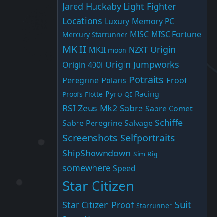
Jared Huckaby
Light Fighter
Locations
Luxury
Memory PC
MISC
MISC Fortune
Mercury Starrunner
MK II
Origin
MKII
NZXT
moon
Origin Jumpworks
Origin 400i
Potraits
Peregrine
Polaris
Proof
Pyro
Racing
Proofs Flotte
QI
RSI Zeus Mk2
Sabre
Sabre Comet
Schiffe
Sabre Peregrine
Salvage
Screenshots
Selfportraits
ShipShowndown
Sim Rig
somewhere
Speed
Star Citizen
Suit
Star Citizen Proof
Starrunner