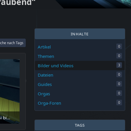
raubend“
INHALTE
che nach Tags
Artikel
0
Themen
0
Bilder und Videos
3
Dateien
0
Guides
0
Orgas
0
Orga-Foren
0
Dr. Casi bitte in den OP... Dr. Casi bitte....
TAGS