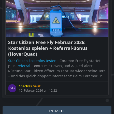
resetten muss – und was wirklich verloren geht
erschien
zuerst auf
game2gether
.
…
Star Citizen Free Fly Februar 2026:
Kostenlos spielen + Referral-Bonus
(HoverQuad)
Star Citizen kostenlos testen
: Coramor Free Fly startet –
plus
Referral
-Bonus mit HoverQuad & „Red Alert“-
Rüstung Star Citizen öffnet im Februar wieder seine Tore
– und das gleich doppelt interessant: Beim Coramor Free
Fly könnt ihr das MMO-Sci-Fi-Projekt kostenlos
ausprobieren, während parallel ein
Referral
-Bonus
Spectres Geist
16. Februar 2026 um 12:22
läuft, der Neueinsteiger mit Extras belohnt. Coramor
Free Fly: Star Citizen […]
Der Beitrag
Star Citizen Free Fly Februar 2026: Kostenlos
INHALTE
spielen + Referral-Bonus (HoverQuad)
…