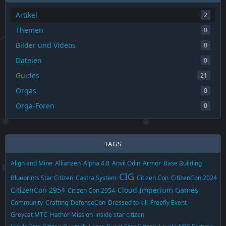
Artikel
2
Themen
0
Bilder und Videos
0
Dateien
0
Guides
21
Orgas
0
Orga-Foren
0
TAGS
Align and Mine
Allianzen
Alpha 4.8
Anvil Odin
Armor
Base Building
CIG
Blueprints Star Citizen
Castra System
Citizen Con
CitizenCon 2024
CitizenCon 2954
Cloud Imperium Games
Citizen Con 2954
Community
Crafting
DefenseCon
Dressed to kill
Freefly Event
Greycat MTC
Hathor Mission
inside star citizen