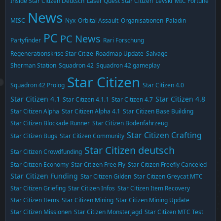
Inside Star Citizen Deutsch
Laser Quest Star Citizen
Levski
MIC Fortune
News
MISC
Nyx
Orbital Assault
Organisationen
Paladin
PC
PC News
Partyfinder
Rari Forschung
Regenerationskrise Star Citize
Roadmap Update
Salvage
Sherman Station
Squadron 42
Squadron 42 gameplay
Star Citizen
Squadron 42 Prolog
Star Citizen 4.0
Star Citizen 4.1
Star Citizen 4.8
Star Citizen 4.1.1
Star Citizen 4.7
Star Citizen Alpha
Star Citizen Alpha 4.1
Star Citizen Base Building
Star Citizen Blockade Runner
Star Citizen Bodenfahrzeug
Star Citizen Crafting
Star Citizen Bugs
Star Citizen Community
Star Citizen deutsch
Star Citizen Crowdfunding
Star Citizen Economy
Star Citizen Free Fly
Star Citizen Freefly Canceled
Star Citizen Funding
Star Citizen Gilden
Star Citizen Greycat MTC
Star Citizen Griefing
Star Citizen Infos
Star Citizen Item Recovery
Star Citizen Items
Star Citizen Mining
Star Citizen Mining Update
Star Citizen Missionen
Star Citizen Monsterjagd
Star Citizen MTC Test