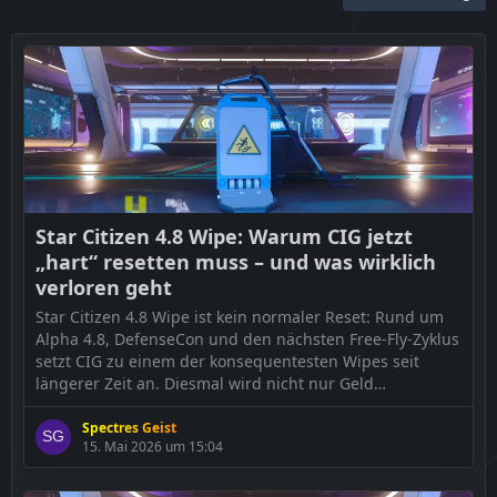
Star Citizen 4.8 Wipe: Warum CIG jetzt
„hart“ resetten muss – und was wirklich
verloren geht
Star Citizen 4.8 Wipe ist kein normaler Reset: Rund um
Alpha 4.8, DefenseCon und den nächsten Free-Fly-Zyklus
setzt CIG zu einem der konsequentesten Wipes seit
längerer Zeit an. Diesmal wird nicht nur Geld
zurückgesetzt, sondern auch ein großer Teil des ingame
erspielten Fortschritts – und genau das spaltet die
Spectres Geist
15. Mai 2026 um 15:04
Community. Der Begriff „Wipe“ klingt für […]
Der Beitrag
Star Citizen 4.8 Wipe: Warum CIG jetzt „hart“