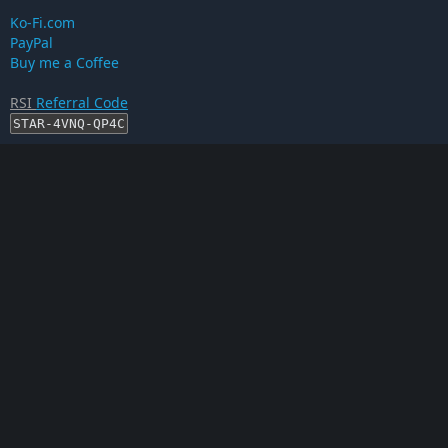
Ko-Fi.com
PayPal
Buy me a Coffee
RSI
Referral Code
STAR-4VNQ-QP4C
RSI-Account erstellen
Proof auf...
This is an unofficial Star Citizen Fan Site
Star Citizen®, Roberts Space Industries® and Cloud Imperium
® are registered trademarks of Cloud Imperium Rights LLC