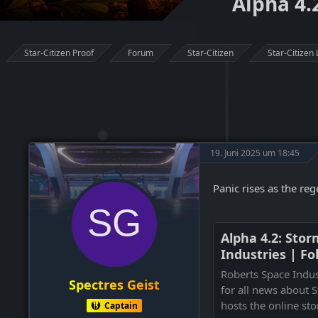
Alpha 4.
Star-Citizen Proof
Forum
Star-Citizen
Star-Citizen 
19. Juni 2025 um 18:45
Panic rises as the reg
Alpha 4.2: Sto
Industries | F
Star Citizen a
Roberts Space Indust
Spectres Geist
for all news about S
hosts the online st
Captain