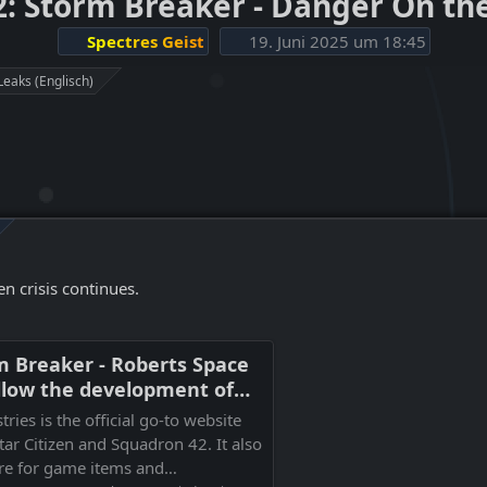
2: Storm Breaker - Danger On th
Spectres Geist
19. Juni 2025 um 18:45
Leaks (Englisch)
en crisis continues.
rm Breaker - Roberts Space
ollow the development of
nd Squadron 42
ries is the official go-to website
tar Citizen and Squadron 42. It also
ore for game items and…