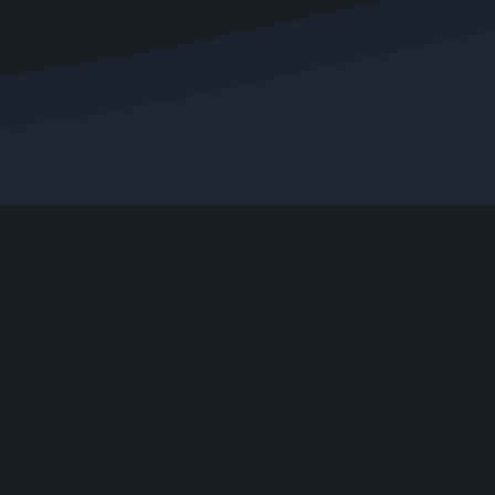
Tags
Post
Informationen
Mitglieder
Impressum
Mitglieder
Datenschutzerklärung
Letzte Aktivit
Cookie-Richtlinie
Benutzer onli