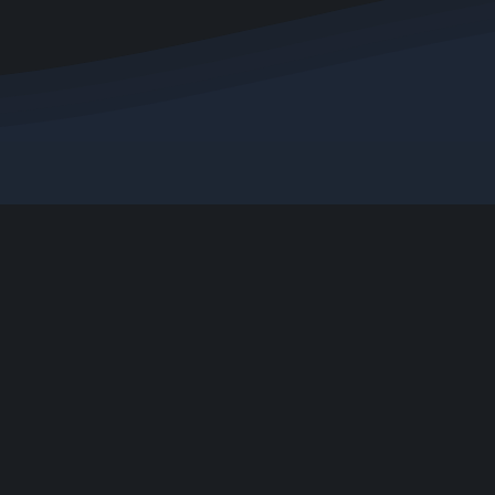
Tags
Post
Informationen
Mitglieder
Impressum
Mitglieder
Datenschutzerklärung
Letzte Aktivit
Cookie-Richtlinie
Benutzer onli