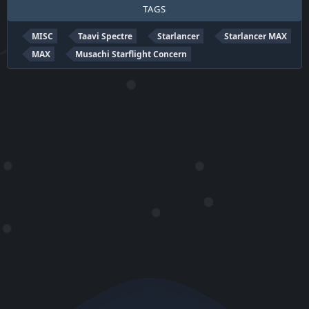
TAGS
MISC
Taavi Spectre
Starlancer
Starlancer MAX
MAX
Musachi Starflight Concern