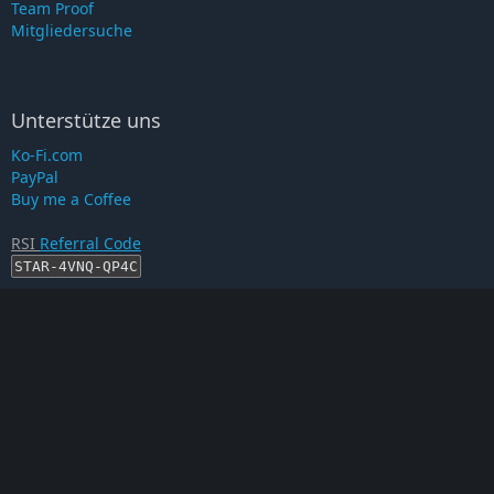
Team Proof
Mitgliedersuche
Unterstütze uns
Ko-Fi.com
PayPal
Buy me a Coffee
RSI
Referral Code
STAR-4VNQ-QP4C
RSI-Account erstellen
Proof auf...