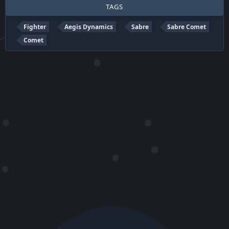
TAGS
Fighter
Aegis Dynamics
Sabre
Sabre Comet
Comet