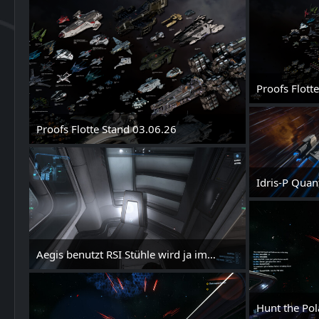
Proofs Flott
3. Juni
Proofs Flotte Stand 03.06.26
3. Juni 2026 um 13:16
Idris-P Quan
Aegis benutzt RSI Stühle wird ja immer wilder
28. Mai 2025 um 12:06
1
Hunt the Pol