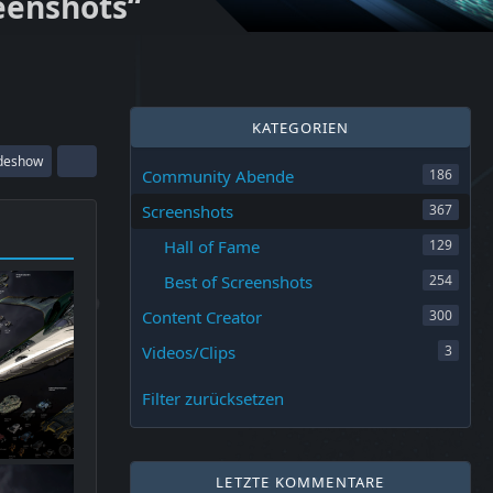
eenshots“
KATEGORIEN
ideshow
Community Abende
186
Screenshots
367
Hall of Fame
129
Best of Screenshots
254
Content Creator
300
Videos/Clips
3
Filter zurücksetzen
LETZTE KOMMENTARE