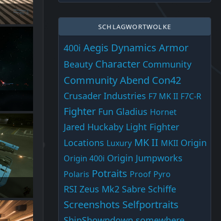
SCHLAGWORTWOLKE
Aegis Dynamics
Armor
400i
Character
Beauty
Community
Community Abend
Con42
Crusader Industries
F7 MK II
F7C-R
Fighter
Fun
Gladius
Hornet
Jared Huckaby
Light Fighter
MK II
Locations
Origin
Luxury
MKII
Origin Jumpworks
Origin 400i
Potraits
Polaris
Proof
Pyro
RSI Zeus Mk2
Sabre
Schiffe
Screenshots
Selfportraits
ShipShowndown
somewhere