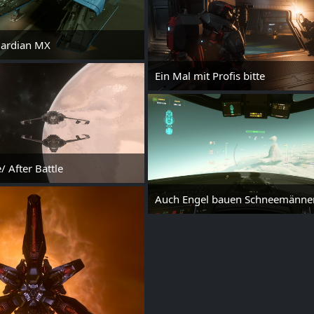
uardian MX
 2025 um 00:13
Ein Mal mit Profis bitte
24. Mai 2025 um 00:08
/ After Battle
21. Mai 2025 um 14:15
Auch Engel bauen Schneemänne
21. Mai 2025 um 00
2