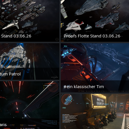
e Stand 03.06.26
Proofs Flotte Stand 03.06.26
 2026 um 13:16
3. Juni 2026 um 13:16
tum Patrol
27. Mai 2025 um 15:13
1
#ein klassischer Tim
24. Mai 2025 um 00:24
aris