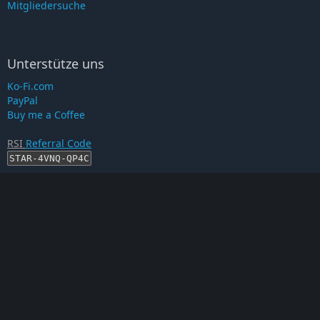
Mitgliedersuche
Unterstütze uns
Ko-Fi.com
PayPal
Buy me a Coffee
RSI
Referral Code
STAR-4VNQ-QP4C
RSI-Account erstellen
Proof auf...