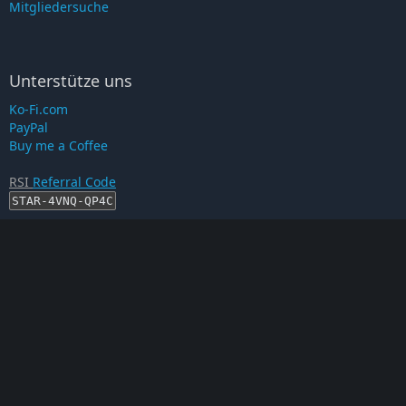
Mitgliedersuche
Unterstütze uns
Ko-Fi.com
PayPal
Buy me a Coffee
RSI
Referral Code
STAR-4VNQ-QP4C
RSI-Account erstellen
Proof auf...