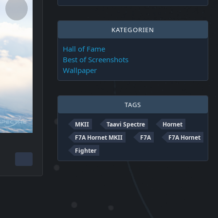
KATEGORIEN
Hall of Fame
Best of Screenshots
Wallpaper
TAGS
MKII
Taavi Spectre
Hornet
F7A Hornet MKII
F7A
F7A Hornet
Fighter