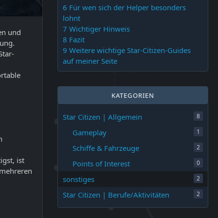
6
Für wen sich der Helper besonders
lohnt
7
Wichtiger Hinweis
ien und
8
Fazit
sung.
9
Weitere wichtige Star-Citizen-Guides
tar-
auf meiner Seite
ortable
KATEGORIEN
Star Citizen | Allgemein
8
Gameplay
1
n
Schiffe & Fahrzeuge
2
gst, ist
Points of Interest
0
n mehreren
sonstiges
2
Star Citizen | Berufe/Aktivitäten
2