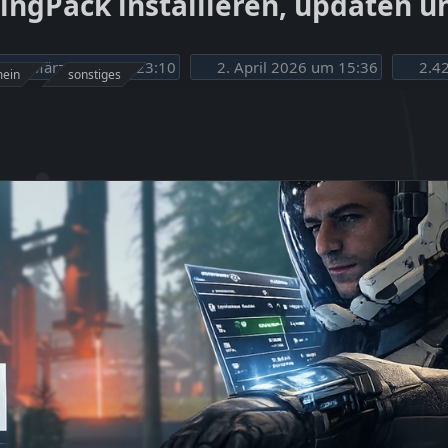
tringPack installieren, updaten 
31. März 2026 um 23:10
2. April 2026 um 15:36
2.42
mein
sonstiges