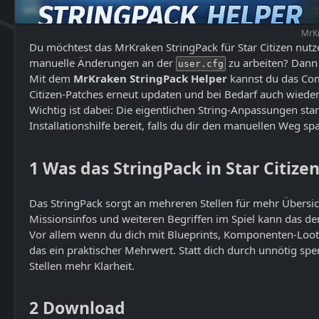
MrKr
Du möchtest das MrKraken StringPack für Star Citizen nutze
manuelle Änderungen an der
zu arbeiten? Dann f
user.cfg
Mit dem
MrKraken StringPack Helper
kannst du das Com
Citizen-Patches erneut updaten und bei Bedarf auch wieder
Wichtig ist dabei: Die eigentlichen String-Anpassungen s
Installationshilfe bereit, falls du dir den manuellen Weg s
1
Was das StringPack in Star Citize
Das StringPack sorgt an mehreren Stellen für mehr Übers
Missionsinfos und weiteren Begriffen im Spiel kann das d
Vor allem wenn du dich mit Blueprints, Komponenten-Loot, 
das ein praktischer Mehrwert. Statt dich durch unnötig s
Stellen mehr Klarheit.
2
Download