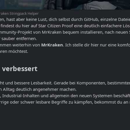
aken Stringpack Helper
n, hast aber keine Lust, dich selbst durch GitHub, einzelne Date
indest du hier auf Star Citizen Proof eine deutlich einfachere Lö
munity-Projekt von MrKraken bequem installieren, nach neuen S
 sauber entfernen.
tammen weiterhin von
MrKraken
. Ich stelle dir hier nur eine komf
paren möchtest.
n verbessert
icht und bessere Lesbarkeit. Gerade bei Komponenten, bestimmte
en Alltag deutlich angenehmer machen.
Industrial-Inhalten und allgemein den neuen Systemen beschäfti
perrige oder schwer lesbare Begriffe zu kämpfen, bekommst du a