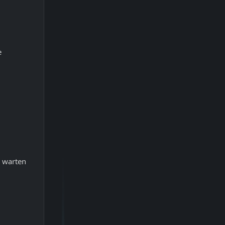
e
z warten